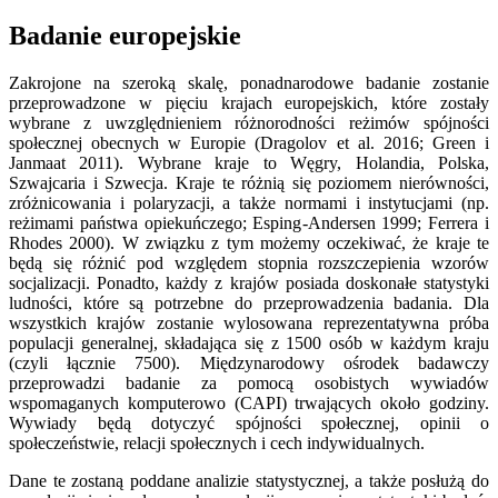
Badanie europejskie
Zakrojone na szeroką skalę, ponadnarodowe badanie zostanie
przeprowadzone w pięciu krajach europejskich, które zostały
wybrane z uwzględnieniem różnorodności reżimów spójności
społecznej obecnych w Europie (Dragolov et al. 2016; Green i
Janmaat 2011). Wybrane kraje to Węgry, Holandia, Polska,
Szwajcaria i Szwecja. Kraje te różnią się poziomem nierówności,
zróżnicowania i polaryzacji, a także normami i instytucjami (np.
reżimami państwa opiekuńczego; Esping-Andersen 1999; Ferrera i
Rhodes 2000). W związku z tym możemy oczekiwać, że kraje te
będą się różnić pod względem stopnia rozszczepienia wzorów
socjalizacji. Ponadto, każdy z krajów posiada doskonałe statystyki
ludności, które są potrzebne do przeprowadzenia badania. Dla
wszystkich krajów zostanie wylosowana reprezentatywna próba
populacji generalnej, składająca się z 1500 osób w każdym kraju
(czyli łącznie 7500). Międzynarodowy ośrodek badawczy
przeprowadzi badanie za pomocą osobistych wywiadów
wspomaganych komputerowo (CAPI) trwających około godziny.
Wywiady będą dotyczyć spójności społecznej, opinii o
społeczeństwie, relacji społecznych i cech indywidualnych.
Dane te zostaną poddane analizie statystycznej, a także posłużą do