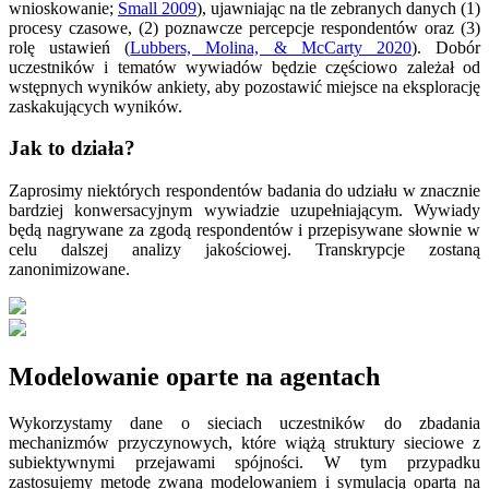
wnioskowanie;
Small 2009
), ujawniając na tle zebranych danych (1)
procesy czasowe, (2) poznawcze percepcje respondentów oraz (3)
rolę ustawień (
Lubbers, Molina, & McCarty 2020
). Dobór
uczestników i tematów wywiadów będzie częściowo zależał od
wstępnych wyników ankiety, aby pozostawić miejsce na eksplorację
zaskakujących wyników.
Jak to działa?
Zaprosimy niektórych respondentów badania do udziału w znacznie
bardziej konwersacyjnym wywiadzie uzupełniającym. Wywiady
będą nagrywane za zgodą respondentów i przepisywane słownie w
celu dalszej analizy jakościowej. Transkrypcje zostaną
zanonimizowane.
Modelowanie oparte na agentach
Wykorzystamy dane o sieciach uczestników do zbadania
mechanizmów przyczynowych, które wiążą struktury sieciowe z
subiektywnymi przejawami spójności. W tym przypadku
zastosujemy metodę zwaną modelowaniem i symulacją opartą na