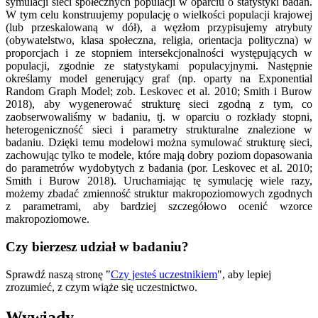
symulacji sieci społecznych populacji w oparciu o statystyki badań.
W tym celu konstruujemy populację o wielkości populacji krajowej
(lub przeskalowaną w dół), a węzłom przypisujemy atrybuty
(obywatelstwo, klasa społeczna, religia, orientacja polityczna) w
proporcjach i ze stopniem intersekcjonalności występujących w
populacji, zgodnie ze statystykami populacyjnymi. Następnie
określamy model generujący graf (np. oparty na Exponential
Random Graph Model; zob. Leskovec et al. 2010; Smith i Burow
2018), aby wygenerować strukturę sieci zgodną z tym, co
zaobserwowaliśmy w badaniu, tj. w oparciu o rozkłady stopni,
heterogeniczność sieci i parametry strukturalne znalezione w
badaniu. Dzięki temu modelowi można symulować strukturę sieci,
zachowując tylko te modele, które mają dobry poziom dopasowania
do parametrów wydobytych z badania (por. Leskovec et al. 2010;
Smith i Burow 2018). Uruchamiając tę symulację wiele razy,
możemy zbadać zmienność struktur makropoziomowych zgodnych
z parametrami, aby bardziej szczegółowo ocenić wzorce
makropoziomowe.
Czy bierzesz udział w badaniu?
Sprawdź naszą stronę "
Czy jesteś uczestnikiem
", aby lepiej
zrozumieć, z czym wiąże się uczestnictwo.
Wywiady