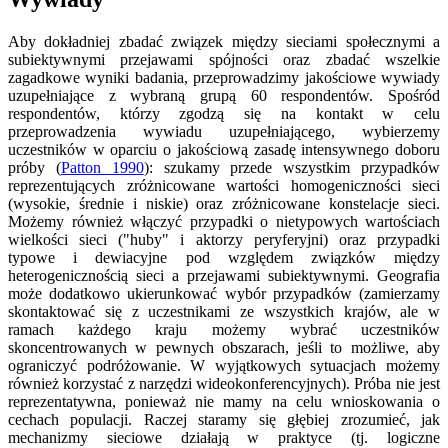
Aby dokładniej zbadać związek między sieciami społecznymi a
subiektywnymi przejawami spójności oraz zbadać wszelkie
zagadkowe wyniki badania, przeprowadzimy jakościowe wywiady
uzupełniające z wybraną grupą 60 respondentów. Spośród
respondentów, którzy zgodzą się na kontakt w celu
przeprowadzenia wywiadu uzupełniającego, wybierzemy
uczestników w oparciu o jakościową zasadę intensywnego doboru
próby (
Patton 1990
): szukamy przede wszystkim przypadków
reprezentujących zróżnicowane wartości homogeniczności sieci
(wysokie, średnie i niskie) oraz zróżnicowane konstelacje sieci.
Możemy również włączyć przypadki o nietypowych wartościach
wielkości sieci ("huby" i aktorzy peryferyjni) oraz przypadki
typowe i dewiacyjne pod względem związków między
heterogenicznością sieci a przejawami subiektywnymi. Geografia
może dodatkowo ukierunkować wybór przypadków (zamierzamy
skontaktować się z uczestnikami ze wszystkich krajów, ale w
ramach każdego kraju możemy wybrać uczestników
skoncentrowanych w pewnych obszarach, jeśli to możliwe, aby
ograniczyć podróżowanie. W wyjątkowych sytuacjach możemy
również korzystać z narzędzi wideokonferencyjnych). Próba nie jest
reprezentatywna, ponieważ nie mamy na celu wnioskowania o
cechach populacji. Raczej staramy się głębiej zrozumieć, jak
mechanizmy sieciowe działają w praktyce (tj. logiczne