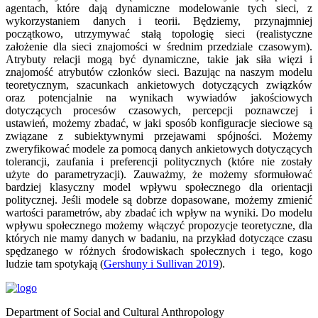
agentach, które dają dynamiczne modelowanie tych sieci, z
wykorzystaniem danych i teorii. Będziemy, przynajmniej
początkowo, utrzymywać stałą topologię sieci (realistyczne
założenie dla sieci znajomości w średnim przedziale czasowym).
Atrybuty relacji mogą być dynamiczne, takie jak siła więzi i
znajomość atrybutów członków sieci. Bazując na naszym modelu
teoretycznym, szacunkach ankietowych dotyczących związków
oraz potencjalnie na wynikach wywiadów jakościowych
dotyczących procesów czasowych, percepcji poznawczej i
ustawień, możemy zbadać, w jaki sposób konfiguracje sieciowe są
związane z subiektywnymi przejawami spójności. Możemy
zweryfikować modele za pomocą danych ankietowych dotyczących
tolerancji, zaufania i preferencji politycznych (które nie zostały
użyte do parametryzacji). Zauważmy, że możemy sformułować
bardziej klasyczny model wpływu społecznego dla orientacji
politycznej. Jeśli modele są dobrze dopasowane, możemy zmienić
wartości parametrów, aby zbadać ich wpływ na wyniki. Do modelu
wpływu społecznego możemy włączyć propozycje teoretyczne, dla
których nie mamy danych w badaniu, na przykład dotyczące czasu
spędzanego w różnych środowiskach społecznych i tego, kogo
ludzie tam spotykają (
Gershuny i Sullivan 2019
).
Department of Social and Cultural Anthropology