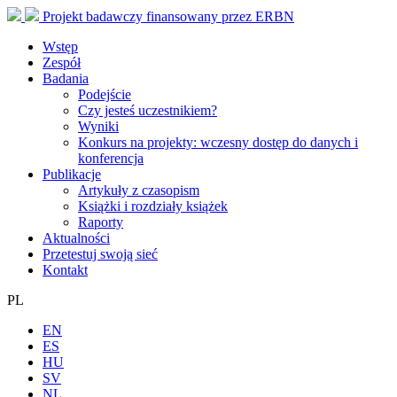
Projekt badawczy finansowany przez ERBN
Wstęp
Zespół
Badania
Podejście
Czy jesteś uczestnikiem?
Wyniki
Konkurs na projekty: wczesny dostęp do danych i
konferencja
Publikacje
Artykuły z czasopism
Książki i rozdziały książek
Raporty
Aktualności
Przetestuj swoją sieć
Kontakt
PL
EN
ES
HU
SV
NL