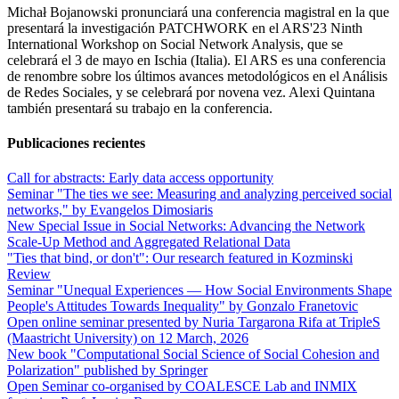
Michał Bojanowski pronunciará una conferencia magistral en la que
presentará la investigación PATCHWORK en el ARS'23 Ninth
International Workshop on Social Network Analysis, que se
celebrará el 3 de mayo en Ischia (Italia). El ARS es una conferencia
de renombre sobre los últimos avances metodológicos en el Análisis
de Redes Sociales, y se celebrará por novena vez. Alexi Quintana
también presentará su trabajo en la conferencia.
Publicaciones recientes
Call for abstracts: Early data access opportunity
Seminar "The ties we see: Measuring and analyzing perceived social
networks," by Evangelos Dimosiaris
New Special Issue in Social Networks: Advancing the Network
Scale‑Up Method and Aggregated Relational Data
"Ties that bind, or don't": Our research featured in Kozminski
Review
Seminar "Unequal Experiences — How Social Environments Shape
People's Attitudes Towards Inequality" by Gonzalo Franetovic
Open online seminar presented by Nuria Targarona Rifa at TripleS
(Maastricht University) on 12 March, 2026
New book "Computational Social Science of Social Cohesion and
Polarization" published by Springer
Open Seminar co-organised by COALESCE Lab and INMIX