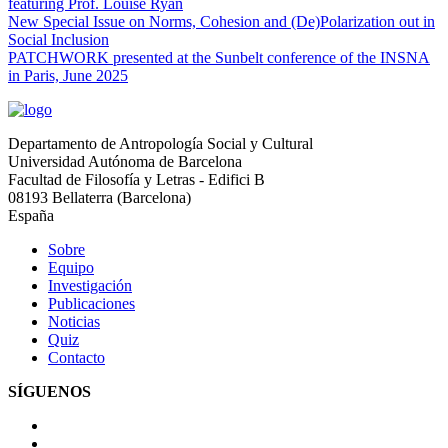
featuring Prof. Louise Ryan
New Special Issue on Norms, Cohesion and (De)Polarization out in
Social Inclusion
PATCHWORK presented at the Sunbelt conference of the INSNA
in Paris, June 2025
Departamento de Antropología Social y Cultural
Universidad Autónoma de Barcelona
Facultad de Filosofía y Letras - Edifici B
08193 Bellaterra (Barcelona)
España
Sobre
Equipo
Investigación
Publicaciones
Noticias
Quiz
Contacto
SÍGUENOS