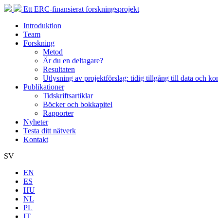
Ett ERC-finansierat forskningsprojekt
Introduktion
Team
Forskning
Metod
Är du en deltagare?
Resultaten
Utlysning av projektförslag: tidig tillgång till data och ko
Publikationer
Tidskriftsartiklar
Böcker och bokkapitel
Rapporter
Nyheter
Testa ditt nätverk
Kontakt
SV
EN
ES
HU
NL
PL
IT